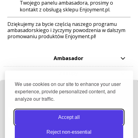
Twojego panelu ambasadora, prosimy o
kontakt z obsługą sklepu Enjoyment.pl.
Dziękujemy za bycie częścią naszego programu
ambasadorskiego i życzymy powodzenia w dalszym
promowaniu produktów Enjoyment.pl!
Ambasador
Zakupy
We use cookies on our site to enhance your user
Pomoc
experience, provide personalized content, and
analyze our traffic.
Otrzymaj darmowy przepis + 10 zł rabatu
Moje konto
Accept all
Informacje
Chcę zapisać się do newslettera
Reject non-essential
AKCJE