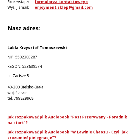
Skorzystaj z:
formularza kontaktowego
Wyślij email:
enjoyment.sklep@gmail.com
Nasz adres:
Labla Krzysztof Tomaszewski
NIP: 5532303287
REGON: 523638574
ul. Zacisze 5
43-300 Bielsko-Biała
woj. śląskie
tel. 799829968
Jak rozpakować plik Audiobook "Post Przerywany - Poradnik
na start"?
Jak rozpakować plik Audiobook "W Lawinie Chaosu - Czyli jak
zrozumieć pielęgnacje"?