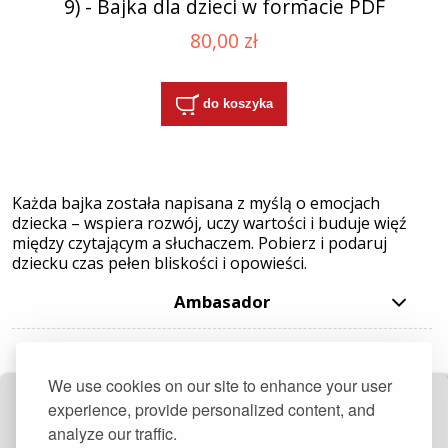
9) - Bajka dla dzieci w formacie PDF
80,00 zł
do koszyka
Każda bajka została napisana z myślą o emocjach
dziecka – wspiera rozwój, uczy wartości i buduje więź
między czytającym a słuchaczem. Pobierz i podaruj
dziecku czas pełen bliskości i opowieści.
Ambasador
Zakupy
We use cookies on our site to enhance your user
Pomoc
experience, provide personalized content, and
analyze our traffic.
Otrzymaj darmowy przepis + 10 zł rabatu