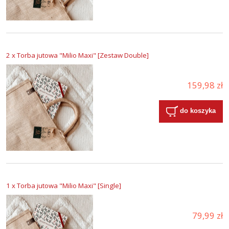
2 x Torba jutowa "Milio Maxi" [Zestaw Double]
159,98 zł
do koszyka
1 x Torba jutowa "Milio Maxi" [Single]
79,99 zł