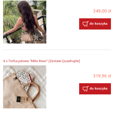
349,00 zł
do koszyka
4 x Torba jutowa "Milio Maxi" [Zestaw Quadruple]
319,96 zł
do koszyka