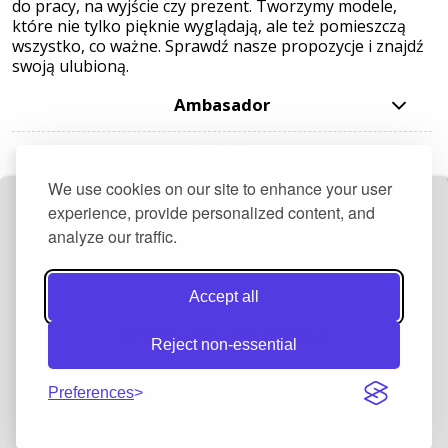
do pracy, na wyjście czy prezent. Tworzymy modele,
które nie tylko pięknie wyglądają, ale też pomieszczą
wszystko, co ważne. Sprawdź nasze propozycje i znajdź
swoją ulubioną.
Ambasador
Zakupy
We use cookies on our site to enhance your user
Pomoc
experience, provide personalized content, and
analyze our traffic.
Otrzymaj darmowy przepis + 10 zł rabatu
Moje konto
Accept all
Informacje
Chcę zapisać się do newslettera
Reject non-essential
AKCJE
Preferences
pokaż pełną wersję strony