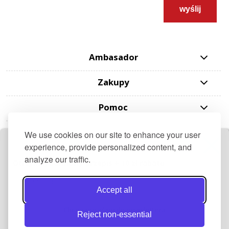
wyślij
Ambasador
Zakupy
Pomoc
Moje konto
We use cookies on our site to enhance your user
experience, provide personalized content, and
Informacje
analyze our traffic.
Otrzymaj darmowy przepis + 10 zł rabatu
AKCJE
Accept all
Chcę zapisać się do newslettera
Reject non-essential
pokaż pełną wersję strony