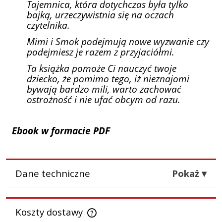
Tajemnica, która dotychczas była tylko
bajką, urzeczywistnia się na oczach
czytelnika.
Mimi i Smok podejmują nowe wyzwanie czy
podejmiesz je razem z przyjaciółmi.
Ta książka pomoże Ci nauczyć twoje
dziecko, że pomimo tego, iż nieznajomi
bywają bardzo mili, warto zachować
ostrożność i nie ufać obcym od razu.
Ebook w formacie PDF
Dane techniczne
Pokaż ▾
Stan
Plik elektroniczny, do pobrania po opłaceniu
Koszty dostawy