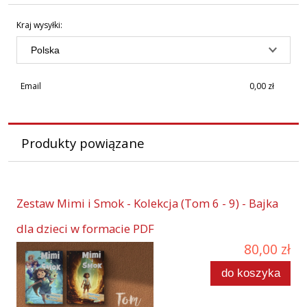
Format
Kraj wysyłki:
PDF
Autor
Tomaszewska Marta
Email
0,00 zł
Autor
Tomaszewski Krzysztof
Kategoria
Produkty powiązane
bajki
Język
polski
Zestaw Mimi i Smok - Kolekcja (Tom 6 - 9) - Bajka
Wydawnictwo
dla dzieci w formacie PDF
Labla
80,00 zł
Ilość stron
do koszyka
228