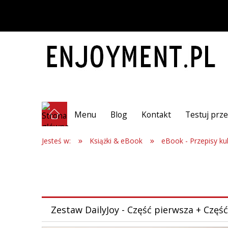
Menu
Blog
Kontakt
Testuj prze
»
»
Jesteś w:
Książki & eBook
eBook - Przepisy ku
Zestaw DailyJoy - Część pierwsza + Częś