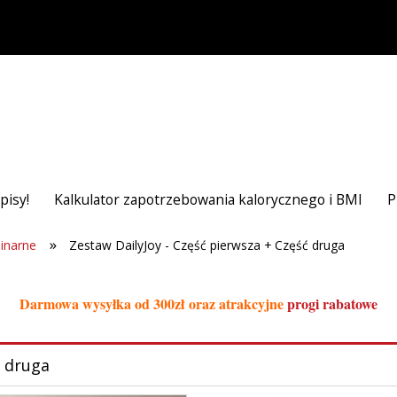
pisy!
Kalkulator zapotrzebowania kalorycznego i BMI
P
»
linarne
Zestaw DailyJoy - Część pierwsza + Część druga
Darmowa wysyłka od 300zł oraz atrakcyjne
progi rabatowe
ć druga