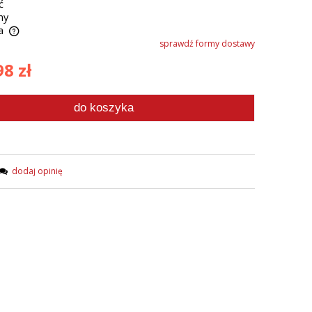
ć
ny
a
sprawdź formy dostawy
8 zł
do koszyka
dodaj opinię