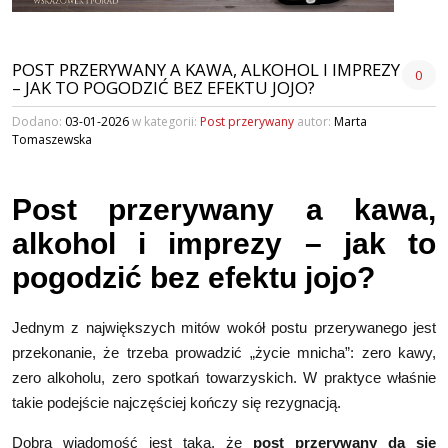
POST PRZERYWANY A KAWA, ALKOHOL I IMPREZY
0
– JAK TO POGODZIĆ BEZ EFEKTU JOJO?
Dodano:
03-01-2026
w kategorii:
Post przerywany
autor:
Marta
Tomaszewska
Post przerywany a kawa,
alkohol i imprezy – jak to
pogodzić bez efektu jojo?
Jednym z największych mitów wokół postu przerywanego jest
przekonanie, że trzeba prowadzić „życie mnicha”: zero kawy,
zero alkoholu, zero spotkań towarzyskich. W praktyce właśnie
takie podejście najczęściej kończy się rezygnacją.
Dobra wiadomość jest taka, że
post przerywany da się